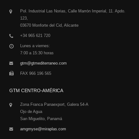
Pol. Industrial Las Norias, Calle Marrón Imperial, 11. Apdo.
123,
03670 Monforte del Cid, Alicante
+34 965 621 720
Lunes a viernes:
7:00 a 15:30 horas
gtm@gtmediterraneo.com
FAX 966 196 565
GTM CENTRO-AMÉRICA
Zona Franca Panaexport, Galera 54-A
Ojo de Agua
San Miguelito, Panamá
amgmyse@miraplas.com