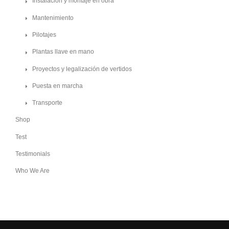
Instalación y montaje en obra
Mantenimiento
Pilotajes
Plantas llave en mano
Proyectos y legalización de vertidos
Puesta en marcha
Transporte
Shop
Test
Testimonials
Who We Are