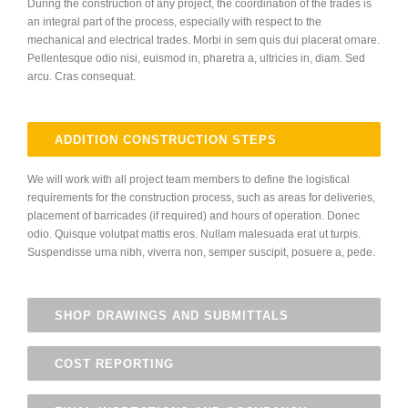
During the construction of any project, the coordination of the trades is
an integral part of the process, especially with respect to the
mechanical and electrical trades. Morbi in sem quis dui placerat ornare.
Pellentesque odio nisi, euismod in, pharetra a, ultricies in, diam. Sed
arcu. Cras consequat.
ADDITION CONSTRUCTION STEPS
We will work with all project team members to define the logistical
requirements for the construction process, such as areas for deliveries,
placement of barricades (if required) and hours of operation. Donec
odio. Quisque volutpat mattis eros. Nullam malesuada erat ut turpis.
Suspendisse urna nibh, viverra non, semper suscipit, posuere a, pede.
SHOP DRAWINGS AND SUBMITTALS
COST REPORTING