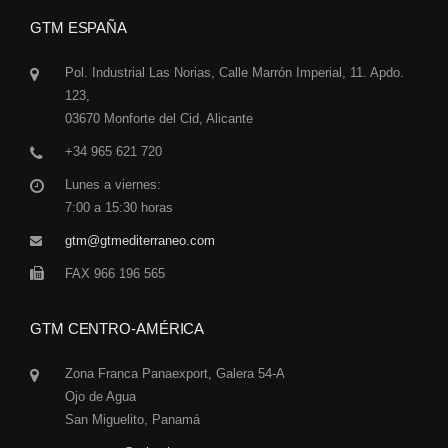
GTM ESPAÑA
Pol. Industrial Las Norias, Calle Marrón Imperial, 11. Apdo.
123,
03670 Monforte del Cid, Alicante
+34 965 621 720
Lunes a viernes:
7:00 a 15:30 horas
gtm@gtmediterraneo.com
FAX 966 196 565
GTM CENTRO-AMÉRICA
Zona Franca Panaexport, Galera 54-A
Ojo de Agua
San Miguelito, Panamá