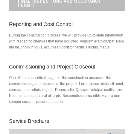
FINAL INSPECTIONS AND OCCUPANCY
PERMIT
Reporting and Cost Control
During the construction process, we will provide up-to-date information
with respect to changes that have occurred. Aliquam erat volutpat. Nam
dui mi, tincidunt quis, accumsan porttitor, facilisis luctus, metus.
Commissioning and Project Closeout
One of the most critical stages of the construction process is the
commissioning and closeout of the project. Lorem ipsum dolor sit amet,
consectetuer adipiscing elit. Donec odio. Quisque volutpat mattis eros.
Nullam malesuada erat ut turpis. Suspendisse urna nibh, viverra non,
semper suscipit, posuere a, pede.
Service Brochure