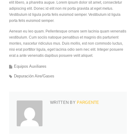
elit libero, a pharetra augue. Lorem ipsum dolor sit amet, consectetur
adipiscing elit. Donec id elit non mi porta gravida at eget metus.
Vestibulum id ligula porta felis euismod semper. Vestibulum id ligula
porta felis euismod semper.
Aenean eu leo quam. Pellentesque ornare sem lacinia quam venenatis
vestibulum. Cum sociis natoque penatibus et magnis dis parturient
montes, nascetur ridiculus mus. Duis mollis, est non commodo luctus,
nisi erat porttitor ligula, eget lacinia odio sem nec elit. Integer posuere
erat a ante venenatis dapibus posuere velit aliquet.
Equipos Auxiliares
Depuración Aire/Gases
WRITTEN BY
PARGENTE