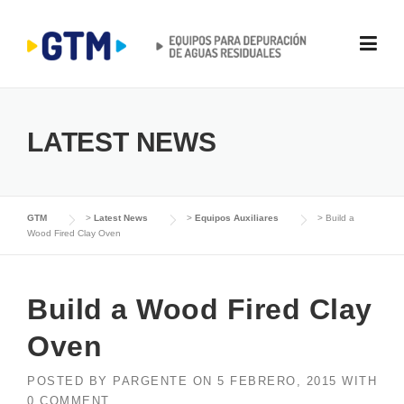
Skip
to
content
LATEST NEWS
GTM
>
Latest News
>
Equipos Auxiliares
>
Build a
Wood Fired Clay Oven
Build a Wood Fired Clay
Oven
POSTED BY
PARGENTE
ON
5 FEBRERO, 2015
WITH
0 COMMENT