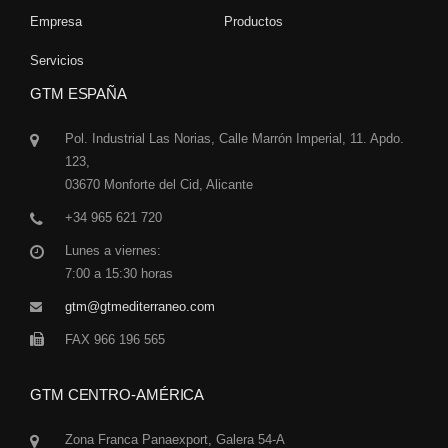
Empresa
Productos
Servicios
GTM ESPAÑA
Pol. Industrial Las Norias, Calle Marrón Imperial, 11. Apdo.
123,
03670 Monforte del Cid, Alicante
+34 965 621 720
Lunes a viernes:
7:00 a 15:30 horas
gtm@gtmediterraneo.com
FAX 966 196 565
GTM CENTRO-AMÉRICA
Zona Franca Panaexport, Galera 54-A