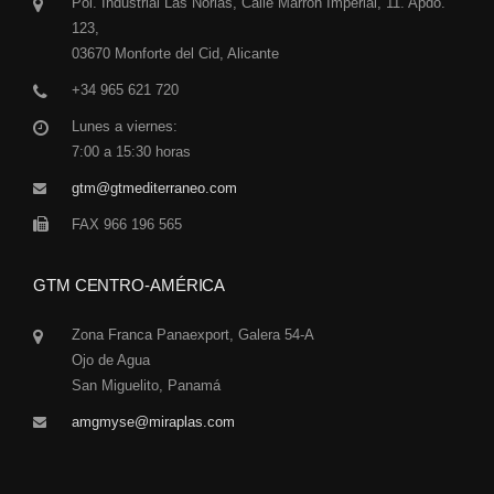
Pol. Industrial Las Norias, Calle Marrón Imperial, 11. Apdo.
123,
03670 Monforte del Cid, Alicante
+34 965 621 720
Lunes a viernes:
7:00 a 15:30 horas
gtm@gtmediterraneo.com
FAX 966 196 565
GTM CENTRO-AMÉRICA
Zona Franca Panaexport, Galera 54-A
Ojo de Agua
San Miguelito, Panamá
amgmyse@miraplas.com