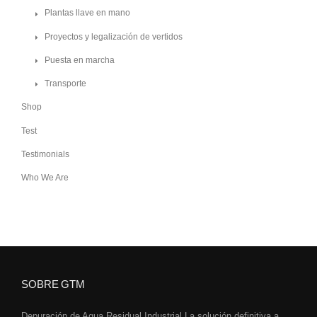
Plantas llave en mano
Proyectos y legalización de vertidos
Puesta en marcha
Transporte
Shop
Test
Testimonials
Who We Are
SOBRE GTM
Depuración de Agua Residual Industrial.La solución definitiva a