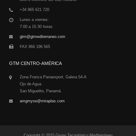
+34 965 621 720
Lunes a viernes:
7:00 a 15:30 horas
gtm@gtmediterraneo.com
FAX 966 196 565
GTM CENTRO-AMÉRICA
Zona Franca Panaexport, Galera 54-A
Ojo de Agua
San Miguelito, Panamá
amgmyse@miraplas.com
Copyright © 2015 Grupo Tecnológico Mediterráneo